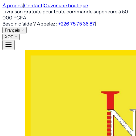
À propos
|
Contact
|
Ouvrir une boutique
Livraison gratuite pour toute commande supérieure à
50
000 FCFA
Besoin d'aide ? Appelez :
+226 75 75 36 87
|
Français
XOF