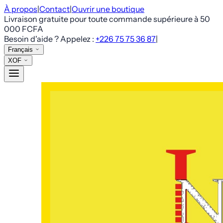
À propos
|
Contact
|
Ouvrir une boutique
Livraison gratuite pour toute commande supérieure à
50
000 FCFA
Besoin d'aide ? Appelez :
+226 75 75 36 87
|
Français
XOF